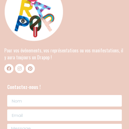
Pour vos événements, vos représentations ou vos manifestations, il
y aura toujours un Drapop !
Contactez-nous !