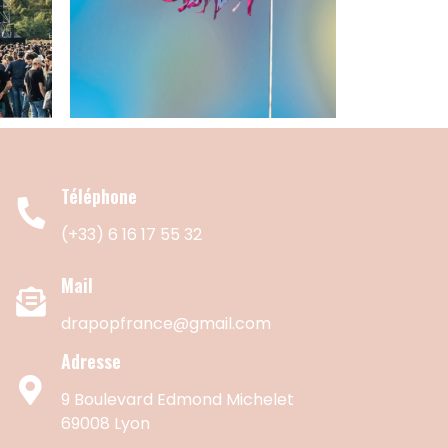
Téléphone
(+33) 6 16 17 55 32
Mail
drapopfrance@gmail.com
Adresse
9 Boulevard Edmond Michelet
69008 Lyon