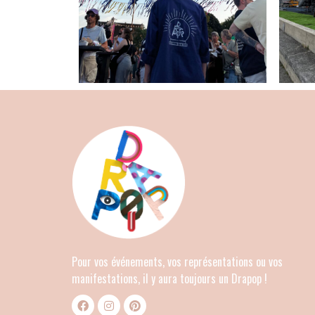
Pour vos événements, vos représentations ou vos
manifestations, il y aura toujours un Drapop !